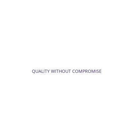
Let's build your 
dream home.
QUALITY WITHOUT COMPROMISE
EXCELLENCE
GUARANTED.